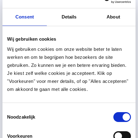
6. Uw rechten
Consent
Details
About
U hebt het recht om:
Inzage te vragen in uw persoonsgegevens
Wij gebruiken cookies
Onjuiste gegevens te laten corrigeren
Wij gebruiken cookies om onze website beter te laten 
Uw gegevens te laten verwijderen
werken en om te begrijpen hoe bezoekers de site 
gebruiken. Zo kunnen we je een betere ervaring bieden. 
Bezwaar te maken tegen de verwerking
Je kiest zelf welke cookies je accepteert. Klik op 
Uw toestemming in te trekken
"Voorkeuren" voor meer details, of op "Alles accepteren" 
U kunt uw rechten uitoefenen via
info@i-
om akkoord te gaan met alle cookies.
leadership.be
.
Consent
Noodzakelijk
7. Cookies en analyse
Selection
Deze website plaatst alleen tracking- en analyse-
Voorkeuren