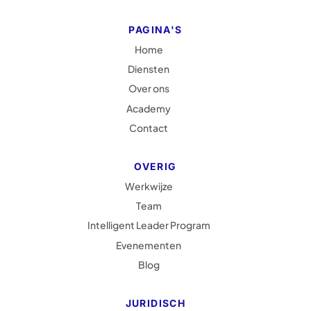
PAGINA'S
H
o
m
e
H
o
m
e
D
i
e
n
s
t
e
n
D
i
e
n
s
t
e
n
O
v
e
r
o
n
s
O
v
e
r
o
n
s
A
c
a
d
e
m
y
A
c
a
d
e
m
y
C
o
n
t
a
c
t
C
o
n
t
a
c
t
OVERIG
W
e
r
k
w
i
j
z
e
W
e
r
k
w
i
j
z
e
T
e
a
m
T
e
a
m
I
n
t
e
l
l
i
g
e
n
t
L
e
a
d
e
r
P
r
o
g
r
a
m
I
n
t
e
l
l
i
g
e
n
t
L
e
a
d
e
r
P
r
o
g
r
a
m
E
v
e
n
e
m
e
n
t
e
n
E
v
e
n
e
m
e
n
t
e
n
B
l
o
g
B
l
o
g
JURIDISCH