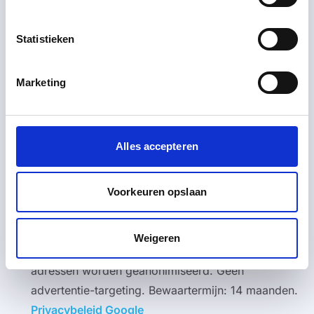
cookies
nadat u hiervoor expliciete toestemming
geeft
via de cookiebanner. Bij weigering worden
Statistieken
uitsluitend strikt noodzakelijke cookies geplaatst. U
kunt uw keuze altijd herzien via de link onderaan
Marketing
deze pagina.
Wij gebruiken de volgende diensten:
Cookiebot
(consent-management): registreert uw
Alles accepteren
toestemming om aan te tonen dat wij rechtmatig
cookies plaatsen. Bewaartermijn: 12 maanden.
Voorkeuren opslaan
Privacybeleid Cookiebot
Google Analytics 4
(analytisch): meet welke
Weigeren
pagina's bezocht worden en via welk kanaal. IP-
adressen worden geanonimiseerd. Geen
advertentie-targeting. Bewaartermijn: 14 maanden.
Privacybeleid Google