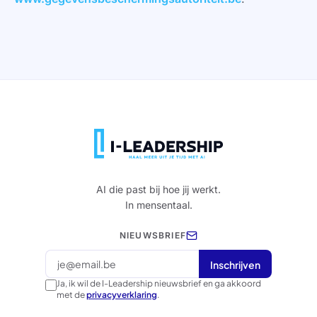
AI die past bij hoe jij werkt.
In mensentaal.
NIEUWSBRIEF
I
n
s
c
h
r
i
j
v
e
n
I
n
s
c
h
r
i
j
v
e
n
Ja, ik wil de I-Leadership nieuwsbrief en ga akkoord
met de
privacyverklaring
.