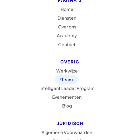
PAGINA'S
H
o
m
e
H
o
m
e
D
i
e
n
s
t
e
n
D
i
e
n
s
t
e
n
O
v
e
r
o
n
s
O
v
e
r
o
n
s
A
c
a
d
e
m
y
A
c
a
d
e
m
y
C
o
n
t
a
c
t
C
o
n
t
a
c
t
OVERIG
W
e
r
k
w
i
j
z
e
W
e
r
k
w
i
j
z
e
T
e
a
m
T
e
a
m
I
n
t
e
l
l
i
g
e
n
t
L
e
a
d
e
r
P
r
o
g
r
a
m
I
n
t
e
l
l
i
g
e
n
t
L
e
a
d
e
r
P
r
o
g
r
a
m
E
v
e
n
e
m
e
n
t
e
n
E
v
e
n
e
m
e
n
t
e
n
B
l
o
g
B
l
o
g
JURIDISCH
A
l
g
e
m
e
n
e
V
o
o
r
w
a
a
r
d
e
n
A
l
g
e
m
e
n
e
V
o
o
r
w
a
a
r
d
e
n