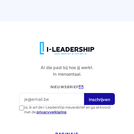
AI die past bij hoe jij werkt.
In mensentaal.
NIEUWSBRIEF
I
n
s
c
h
r
i
j
v
e
n
I
n
s
c
h
r
i
j
v
e
n
Ja, ik wil de I-Leadership nieuwsbrief en ga akkoord
met de
privacyverklaring
.