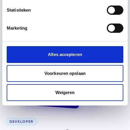
Statistieken
Marketing
Alles accepteren
Voorkeuren opslaan
Refactort liever twee dagen
dan een week met slechte
Weigeren
code te leven.
DEVELOPER