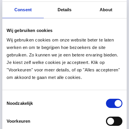
DEVELOPER
Consent
Details
About
Freddy Janssen
"
Schoon werk begint met een schoon idee.
Wij gebruiken cookies
Code is gewoon de uitvoering.
"
Wij gebruiken cookies om onze website beter te laten 
werken en om te begrijpen hoe bezoekers de site 
Bouwt de backend waarop AI-tools draaien. Focust
gebruiken. Zo kunnen we je een betere ervaring bieden. 
op architectuur die meeschaalt met je bedrijf, zonder
Je kiest zelf welke cookies je accepteert. Klik op 
dat je het merkt.
"Voorkeuren" voor meer details, of op "Alles accepteren" 
om akkoord te gaan met alle cookies.
Consent
Noodzakelijk
Selection
Voorkeuren